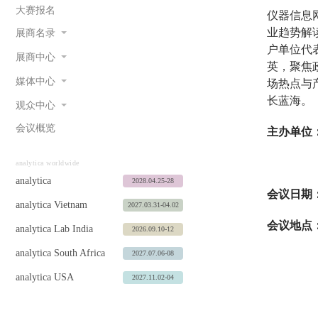
大赛报名
仪器信息
业趋势解
展商名录
户单位代
展商中心
英，聚焦
媒体中心
场热点与
长蓝海。
观众中心
会议概览
主办单位
慕尼黑
analytica worldwide
analytica
2028.04.25-28
会议日期
analytica Vietnam
2027.03.31-04.02
会议地点
analytica Lab India
2026.09.10-12
analytica South Africa
2027.07.06-08
analytica USA
2027.11.02-04